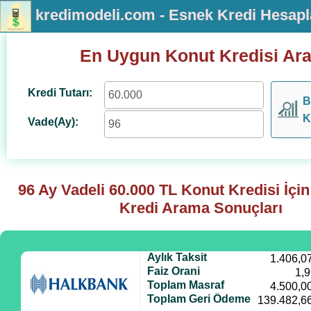
kredimodeli.com - Esnek Kredi Hesap
En Uygun Konut Kredisi Ar
Kredi Tutarı:
B
K
Vade(Ay):
96 Ay Vadeli
60.000
TL Konut Kredisi İçi
Kredi Arama Sonuçları
Aylık Taksit
1.406,0
Faiz Orani
1,
Toplam Masraf
4.500,0
Toplam Geri Ödeme
139.482,6