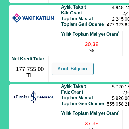
Aylık Taksit
4.948,7
Kâr Orani
2,
Toplam Masraf
2.245,0
Toplam Geri Ödeme
477.323,6
*
Yıllık Toplam Maliyet Oranı
30,38
%
Net Kredi Tutarı
177.755,00
Kredi Bilgileri
TL
Aylık Taksit
5.720,1
Faiz Orani
2,
Toplam Masraf
5.926,0
Toplam Geri Ödeme
555.058,2
*
Yıllık Toplam Maliyet Oranı
37,35