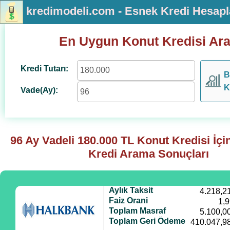
kredimodeli.com - Esnek Kredi Hesap
En Uygun Konut Kredisi Ar
Kredi Tutarı:
B
K
Vade(Ay):
96 Ay Vadeli
180.000
TL Konut Kredisi İç
Kredi Arama Sonuçları
Aylık Taksit
4.218,2
Faiz Orani
1,
Toplam Masraf
5.100,0
Toplam Geri Ödeme
410.047,9