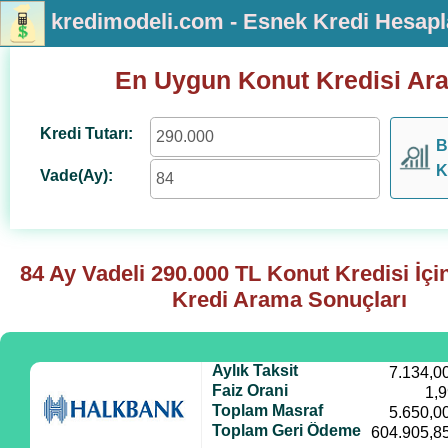
kredimodeli.com - Esnek Kredi Hesap
En Uygun Konut Kredisi Ar
Kredi Tutarı:
B
K
Vade(Ay):
84 Ay Vadeli
290.000
TL Konut Kredisi İç
Kredi Arama Sonuçları
Aylık Taksit
7.134,0
Faiz Orani
1,
Toplam Masraf
5.650,0
Toplam Geri Ödeme
604.905,8