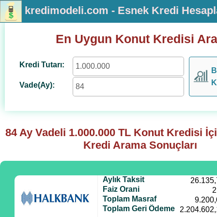
kredimodeli.com - Esnek Kredi Hesap
En Uygun Konut Kredisi Ar
Kredi Tutarı:
B
K
Vade(Ay):
84 Ay Vadeli
1.000.000
TL Konut Kredisi İç
Kredi Arama Sonuçları
Aylık Taksit
26.135
Faiz Orani
2
Toplam Masraf
9.200
Toplam Geri Ödeme
2.204.602