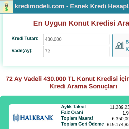
kredimodeli.com - Esnek Kredi Hesap
En Uygun Konut Kredisi Ar
Kredi Tutarı:
B
K
Vade(Ay):
72 Ay Vadeli
430.000
TL Konut Kredisi İç
Kredi Arama Sonuçları
Aylık Taksit
11.289,2
Faiz Orani
1,
Toplam Masraf
6.350,0
Toplam Geri Ödeme
819.174,8