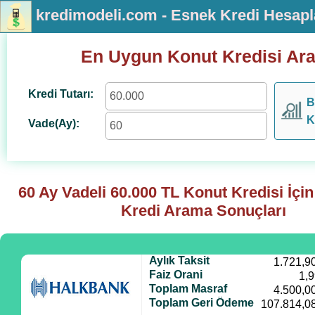
kredimodeli.com - Esnek Kredi Hesap
En Uygun Konut Kredisi Ar
Kredi Tutarı:
B
K
Vade(Ay):
60 Ay Vadeli
60.000
TL Konut Kredisi İçi
Kredi Arama Sonuçları
Aylık Taksit
1.721,9
Faiz Orani
1,
Toplam Masraf
4.500,0
Toplam Geri Ödeme
107.814,0