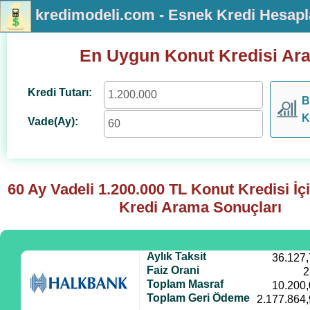
kredimodeli.com - Esnek Kredi Hesap
En Uygun Konut Kredisi Ar
Kredi Tutarı:
B
K
Vade(Ay):
60 Ay Vadeli
1.200.000
TL Konut Kredisi İç
Kredi Arama Sonuçları
Aylık Taksit
36.127
Faiz Orani
2
Toplam Masraf
10.200
Toplam Geri Ödeme
2.177.864