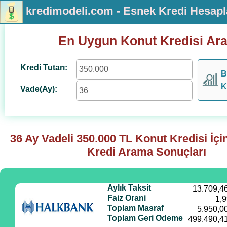
kredimodeli.com - Esnek Kredi Hesap
En Uygun Konut Kredisi Ar
Kredi Tutarı:
B
K
Vade(Ay):
36 Ay Vadeli
350.000
TL Konut Kredisi İç
Kredi Arama Sonuçları
Aylık Taksit
13.709,4
Faiz Orani
1,
Toplam Masraf
5.950,0
Toplam Geri Ödeme
499.490,4