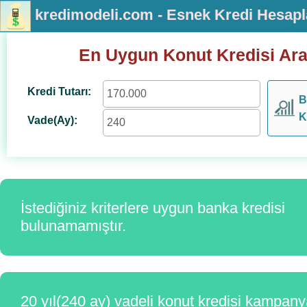
kredimodeli.com - Esnek Kredi Hesap
En Uygun Konut Kredisi Ar
Kredi Tutarı:
B
K
Vade(Ay):
İstediğiniz kriterlere uygun banka kredisi
bulunamamıştır.
20 yıl(240 ay) vadeli konut kredisi kampany