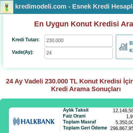
kredimodeli.com - Esnek Kredi Hesap
En Uygun Konut Kredisi Ar
Kredi Tutarı:
B
K
Vade(Ay):
24 Ay Vadeli
230.000
TL Konut Kredisi İç
Kredi Arama Sonuçları
Aylık Taksit
12.146,5
Faiz Orani
1,
Toplam Masraf
5.350,0
Toplam Geri Ödeme
296.867,9