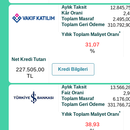
Aylık Taksit
12.845,7
Kâr Orani
2,
Toplam Masraf
2.495,0
Toplam Geri Ödeme
310.792,9
*
Yıllık Toplam Maliyet Oranı
31,07
%
Net Kredi Tutarı
227.505,00
Kredi Bilgileri
TL
Aylık Taksit
13.566,2
Faiz Orani
2,
Toplam Masraf
6.176,0
Toplam Geri Ödeme
331.766,7
*
Yıllık Toplam Maliyet Oranı
38,93