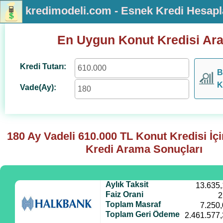
kredimodeli.com - Esnek Kredi Hesap
En Uygun Konut Kredisi Ar
Kredi Tutarı:
B
K
Vade(Ay):
180 Ay Vadeli
610.000
TL Konut Kredisi İç
Kredi Arama Sonuçları
Aylık Taksit
13.635
Faiz Orani
2
Toplam Masraf
7.250
Toplam Geri Ödeme
2.461.577