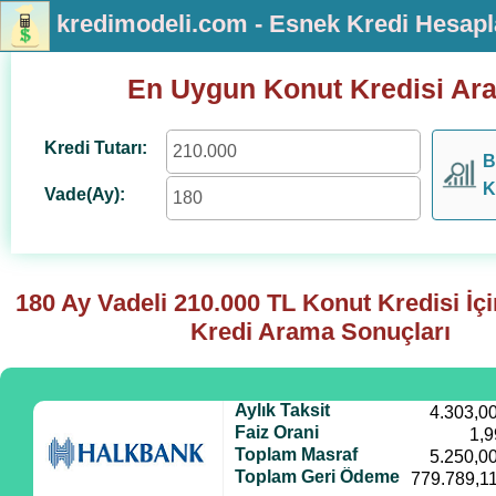
kredimodeli.com - Esnek Kredi Hesap
En Uygun Konut Kredisi Ar
Kredi Tutarı:
B
K
Vade(Ay):
180 Ay Vadeli
210.000
TL Konut Kredisi İç
Kredi Arama Sonuçları
Aylık Taksit
4.303,0
Faiz Orani
1,9
Toplam Masraf
5.250,0
Toplam Geri Ödeme
779.789,1