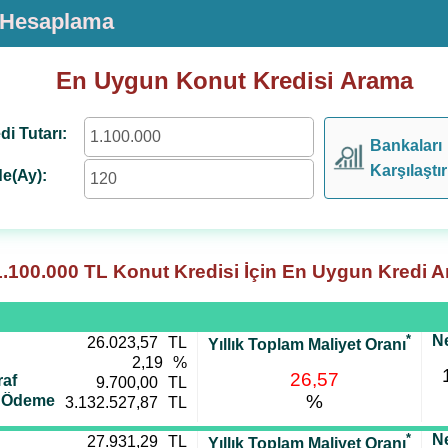
i Hesaplama
En Uygun Konut Kredisi Arama
di Tutarı:
Bankaları
Karşılaştır
e(Ay):
1.100.000
TL Konut Kredisi İçin En Uygun Kredi A
*
Ne
26.023,57
TL
Yıllık Toplam Maliyet Oranı
2,19
%
26,57
af
9.700,00
TL
%
i Ödeme
3.132.527,87
TL
*
Ne
27.931,29
TL
Yıllık Toplam Maliyet Oranı