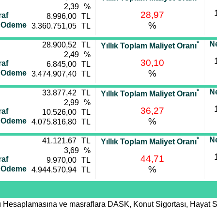
2,39
%
28,97
af
8.996,00
TL
%
i Ödeme
3.360.751,05
TL
*
Ne
28.900,52
TL
Yıllık Toplam Maliyet Oranı
2,49
%
30,10
af
6.845,00
TL
%
i Ödeme
3.474.907,40
TL
*
Ne
33.877,42
TL
Yıllık Toplam Maliyet Oranı
2,99
%
36,27
af
10.526,00
TL
%
i Ödeme
4.075.816,80
TL
*
Ne
41.121,67
TL
Yıllık Toplam Maliyet Oranı
3,69
%
44,71
af
9.970,00
TL
%
i Ödeme
4.944.570,94
TL
nı Hesaplamasına ve masraflara DASK, Konut Sigortası, Hayat S