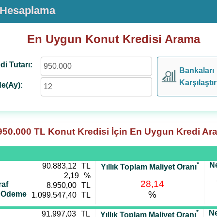
i Hesaplama
En Uygun Konut Kredisi Arama
di Tutarı:
Bankaları
Karşılaştır
e(Ay):
950.000
TL Konut Kredisi İçin En Uygun Kredi Ar
*
Ne
90.883,12
TL
Yıllık Toplam Maliyet Oranı
2,19
%
28,14
af
8.950,00
TL
%
i Ödeme
1.099.547,40
TL
*
Ne
91.997,03
TL
Yıllık Toplam Maliyet Oranı