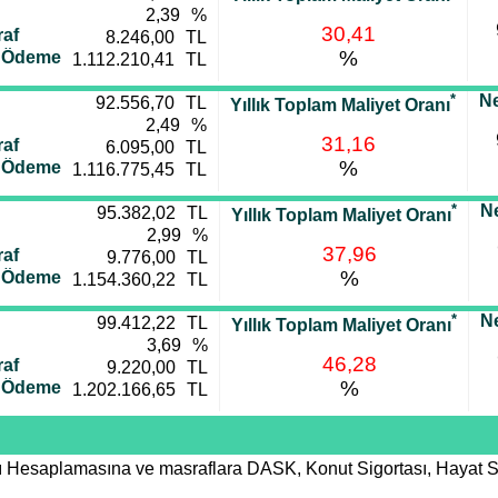
2,39
%
30,41
af
8.246,00
TL
%
i Ödeme
1.112.210,41
TL
*
Ne
92.556,70
TL
Yıllık Toplam Maliyet Oranı
2,49
%
31,16
af
6.095,00
TL
%
i Ödeme
1.116.775,45
TL
*
Ne
95.382,02
TL
Yıllık Toplam Maliyet Oranı
2,99
%
37,96
af
9.776,00
TL
%
i Ödeme
1.154.360,22
TL
*
Ne
99.412,22
TL
Yıllık Toplam Maliyet Oranı
3,69
%
46,28
af
9.220,00
TL
%
i Ödeme
1.202.166,65
TL
nı Hesaplamasına ve masraflara DASK, Konut Sigortası, Hayat S