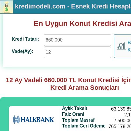
kredimodeli.com - Esnek Kredi Hesap
En Uygun Konut Kredisi Ar
Kredi Tutarı:
B
K
Vade(Ay):
12 Ay Vadeli
660.000
TL Konut Kredisi İç
Kredi Arama Sonuçları
Aylık Taksit
63.139,8
Faiz Orani
2,
Toplam Masraf
7.500,0
Toplam Geri Ödeme
765.178,2