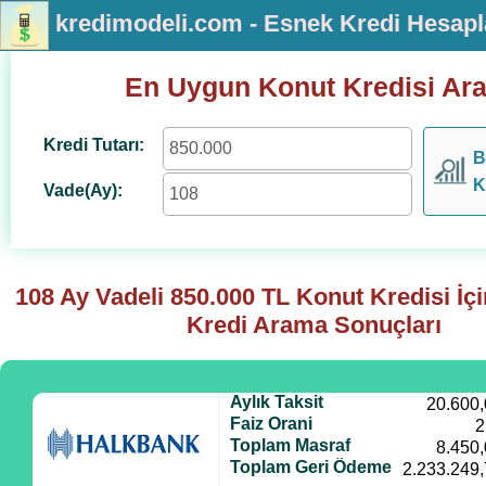
kredimodeli.com - Esnek Kredi Hesap
En Uygun Konut Kredisi Ar
Kredi Tutarı:
B
K
Vade(Ay):
108 Ay Vadeli
850.000
TL Konut Kredisi İç
Kredi Arama Sonuçları
Aylık Taksit
20.600
Faiz Orani
2
Toplam Masraf
8.450
Toplam Geri Ödeme
2.233.249