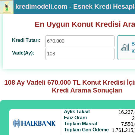
kredimodeli.com - Esnek Kredi Hesap
En Uygun Konut Kredisi Ar
Kredi Tutarı:
B
K
Vade(Ay):
108 Ay Vadeli
670.000
TL Konut Kredisi İç
Kredi Arama Sonuçları
Aylık Taksit
16.237
Faiz Orani
2
Toplam Masraf
7.550
Toplam Geri Ödeme
1.761.215