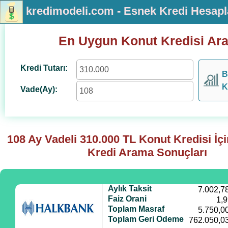
kredimodeli.com - Esnek Kredi Hesap
En Uygun Konut Kredisi Ar
Kredi Tutarı:
B
K
Vade(Ay):
108 Ay Vadeli
310.000
TL Konut Kredisi İç
Kredi Arama Sonuçları
Aylık Taksit
7.002,7
Faiz Orani
1,
Toplam Masraf
5.750,0
Toplam Geri Ödeme
762.050,0