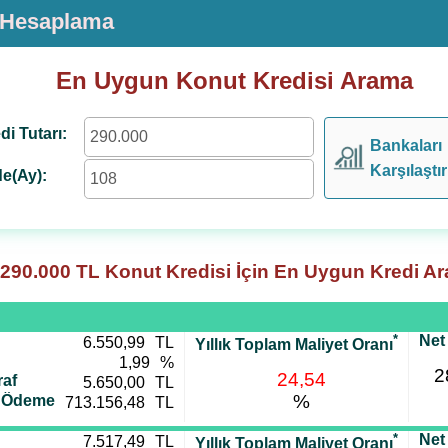
i Hesaplama
En Uygun Konut Kredisi Arama
di Tutarı:
Bankaları
Karşılaştır
e(Ay):
290.000
TL Konut Kredisi İçin En Uygun Kredi A
*
Net
6.550,99
TL
Yıllık Toplam Maliyet Oranı
1,99
%
2
24,54
af
5.650,00
TL
%
i Ödeme
713.156,48
TL
*
Net
7.517,49
TL
Yıllık Toplam Maliyet Oranı