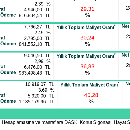
2,39
%
2
29,31
af
4.946,00
TL
%
i Ödeme
816.834,54
TL
*
Net
7.766,27
TL
Yıllık Toplam Maliyet Oranı
2,49
%
2
30,24
af
2.795,00
TL
%
i Ödeme
841.552,10
TL
*
Net
9.046,50
TL
Yıllık Toplam Maliyet Oranı
2,99
%
2
36,83
af
6.476,00
TL
%
i Ödeme
983.498,43
TL
*
Ne
10.919,07
TL
Yıllık Toplam Maliyet Oranı
3,69
%
45,28
af
5.920,00
TL
%
i Ödeme
1.185.179,96
TL
nı Hesaplamasına ve masraflara DASK, Konut Sigortası, Hayat S